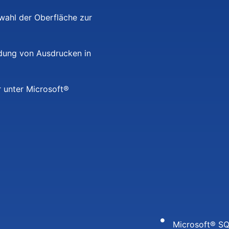
ahl der Oberfläche zur
dung von Ausdrucken in
 unter Microsoft®
Microsoft® SQ
Digitalisieru
von Belegen (
Dynamische Me
variablen Ste
ZUGFeRD-Forma