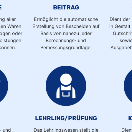
E
BEITRAG
ng aller
Ermöglicht die automatische
Dient der
nen Waren
Erstellung von Bescheiden auf
in Gestal
zogen oder
Basis von nahezu jeder
Gutschri
eistungen
Berechnungs- und
sowie
können.
Bemessungsgrundlage.
Ausgabeb
N
LEHRLING/PRÜFUNG
- und
Das Lehrlingswesen stellt die
Dien