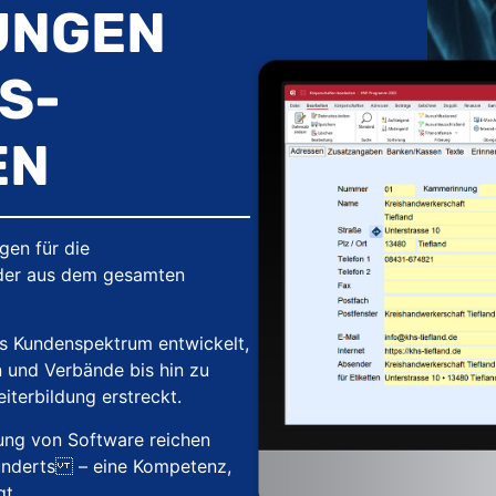
UNGEN
S-
EN
gen für die
der aus dem gesamten
es Kundenspektrum entwickelt,
 und Verbände bis hin zu
terbildung erstreckt.
ung von Software reichen
hunderts – eine Kompetenz,
gt.