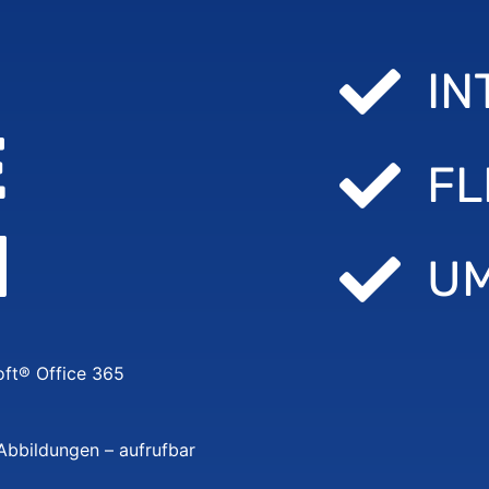
IN
E
FL
N
UM
oft® Office 365
 Abbildungen – aufrufbar