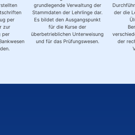
stellten
grundlegende Verwaltung der
Durchfüh
schriften
Stammdaten der Lehrlinge dar.
der die L
ug per
Es bildet den Ausgangspunkt
Ül
r zur
für die Kurse der
Be
 per
überbetrieblichen Unterweisung
verschied
 Bankwesen
und für das Prüfungswesen.
der rec
den.
V