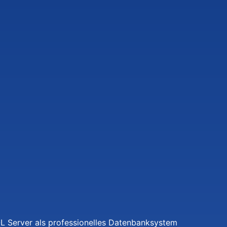
L Server als professionelles Datenbanksystem
ng von Rundschreiben wie der automatischen Versendung
Rechnungen, Gutschriften, Bescheiden) im PDF-Format
nüband-Architektur mit Registern, Gruppen und
uerelementgrößen
t Ab dem 27.11.2020 sind Rechnungssteller öffentlicher